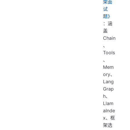
架面
试
题》
：涵
盖
Chain
、
Tools
、
Mem
ory、
Lang
Grap
h、
Llam
aInde
x、框
架选