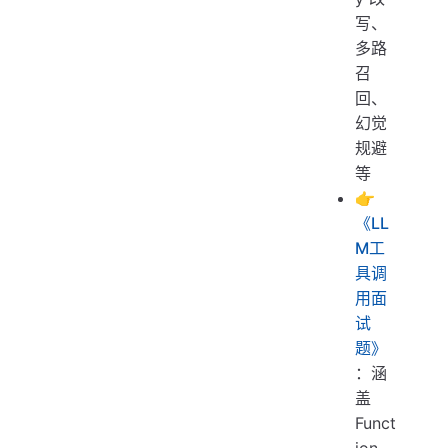
写、
多路
召
回、
幻觉
规避
等
👉
《LL
M工
具调
用面
试
题》
：涵
盖
Funct
ion