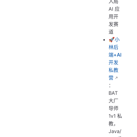
入局
AI 应
用开
发赛
道
🚀
小
林后
端+AI
开发
私教
营
：
BAT
大厂
导师
1v1 私
教，
Java/