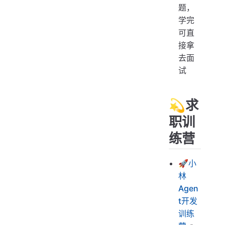
题，
学完
可直
接拿
去面
试
💫求
职训
练营
🚀
小
林
Agen
t开发
训练