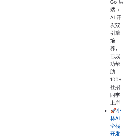
Go 后
端 +
AI 开
发双
引擎
培
养，
已成
功帮
助
100+
社招
同学
上岸
🚀
小
林AI
全栈
开发