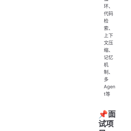
环、
代码
检
索、
上下
文压
缩、
记忆
机
制、
多
Agen
t等
📌面
试项