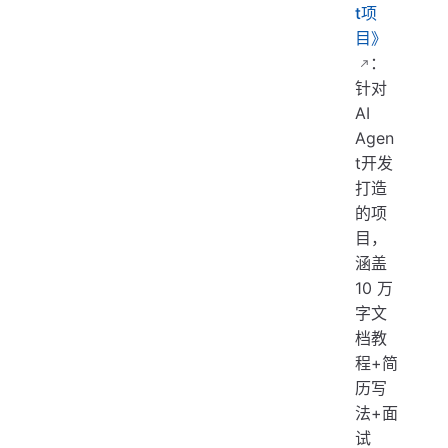
t项
目》
：
针对
AI
Agen
t开发
打造
的项
目，
涵盖
10 万
字文
档教
程+简
历写
法+面
试