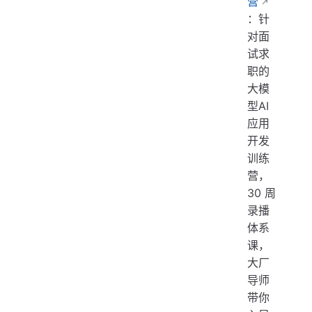
营
：针
对面
试求
职的
大模
型AI
应用
开发
训练
营，
30 周
录播
体系
课，
大厂
导师
带你