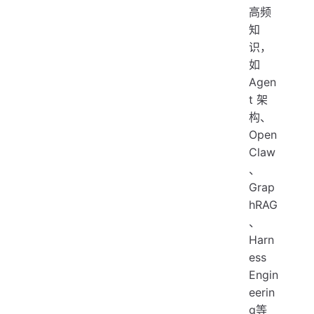
高频
知
识，
如
Agen
t 架
构、
Open
Claw
、
Grap
hRAG
、
Harn
ess
Engin
eerin
g等