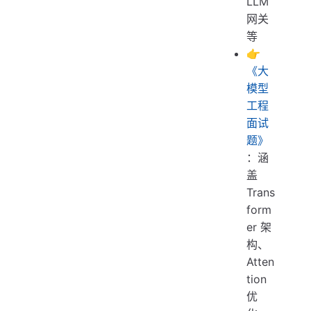
LLM
网关
等
👉
《大
模型
工程
面试
题》
：涵
盖
Trans
form
er 架
构、
Atten
tion
优