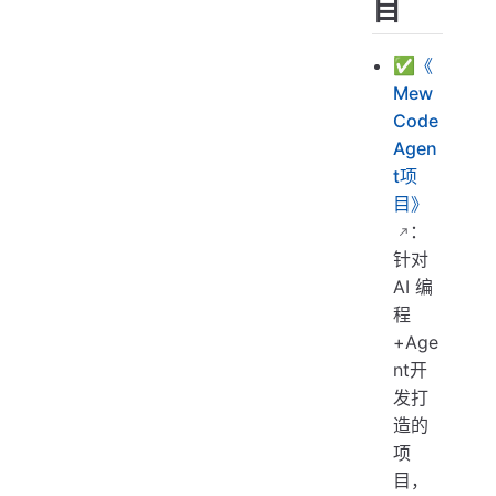
目
✅
《
Mew
Code
Agen
t项
目》
：
针对
AI 编
程
+Age
nt开
发打
造的
项
目，