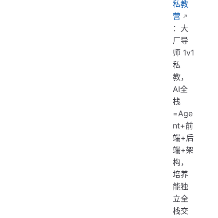
私教
营
：大
厂导
师 1v1
私
教，
AI全
栈
=Age
nt+前
端+后
端+架
构，
培养
能独
立全
栈交