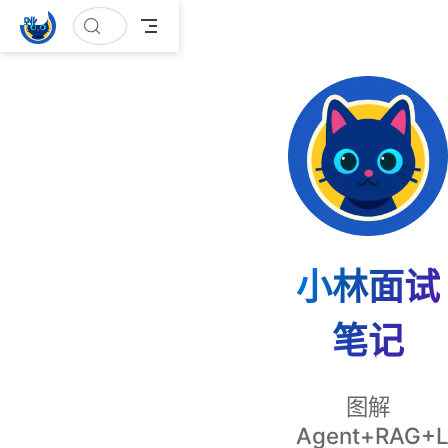
跳
至
主
要
內
容
小林面试
笔记
图解
Agent+RAG+