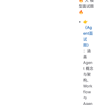
🔥大模
型面试题
🔥
👉
《Ag
ent面
试
题》
：涵
盖
Agen
t 概念
与架
构、
Work
flow
与
Agen