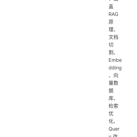
盖
RAG
原
理、
文档
切
割、
Embe
dding
、向
量数
据
库、
检索
优
化、
Quer
y 改