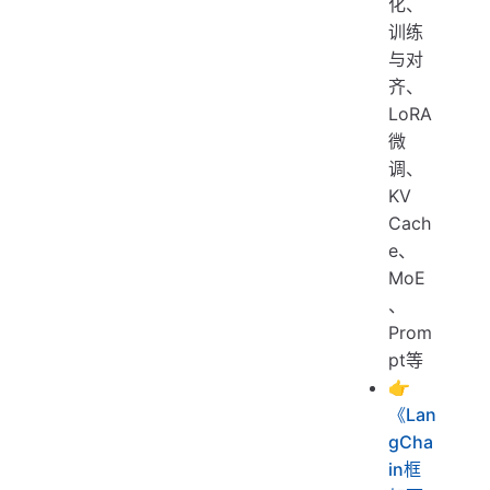
化、
训练
与对
齐、
LoRA
微
调、
KV
Cach
e、
MoE
、
Prom
pt等
👉
《Lan
gCha
in框