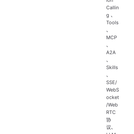
Callin
g 、
Tools
、
MCP
、
A2A
、
Skills
、
SSE/
WebS
ocket
/Web
RTC
协
议、