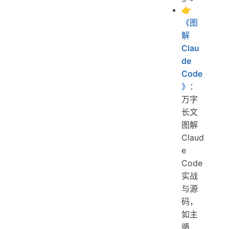
👉
《图
解
Clau
de
Code
》
：
万字
长文
图解
Claud
e
Code
实战
与源
码，
如主
循