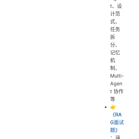
t、设
计范
式、
任务
拆
分、
记忆
机
制、
Multi-
Agen
t 协作
等
👉
《RA
G面试
题》
：涵