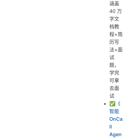
涵盖
40 万
字文
档教
程+简
历写
法+面
试
题，
学完
可拿
去面
试
✅
《
智能
OnCa
ll
Agen